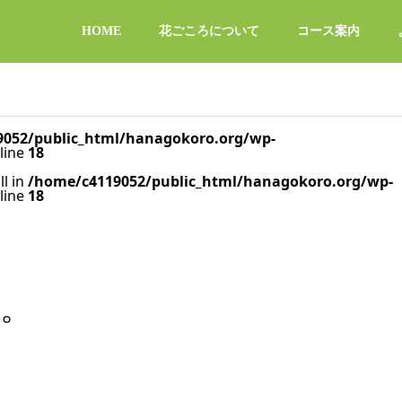
HOME
花ごころについて
コース案内
052/public_html/hanagokoro.org/wp-
line
18
ll in
/home/c4119052/public_html/hanagokoro.org/wp-
line
18
。