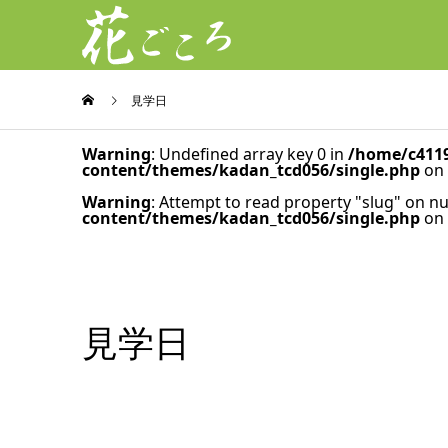
見学日
Warning
: Undefined array key 0 in
/home/c4119
content/themes/kadan_tcd056/single.php
on 
Warning
: Attempt to read property "slug" on nu
content/themes/kadan_tcd056/single.php
on 
見学日