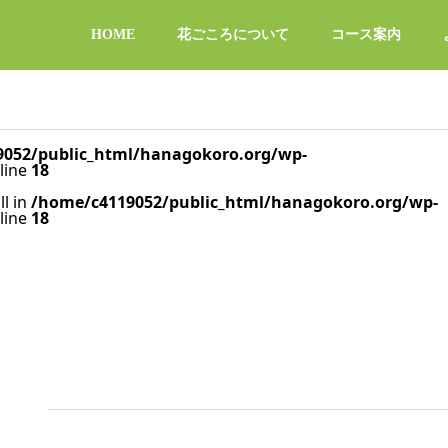
HOME
花ごころについて
コース案内
052/public_html/hanagokoro.org/wp-
line
18
ll in
/home/c4119052/public_html/hanagokoro.org/wp-
line
18